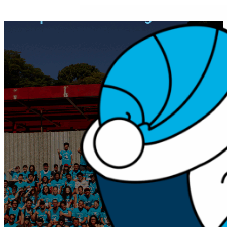
Campanha USP do Agasalho