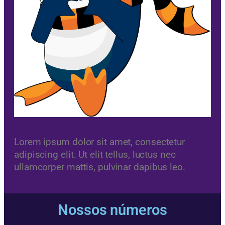
Lorem ipsum dolor sit amet, consectetur
adipiscing elit. Ut elit tellus, luctus nec
ullamcorper mattis, pulvinar dapibus leo.
Nossos números