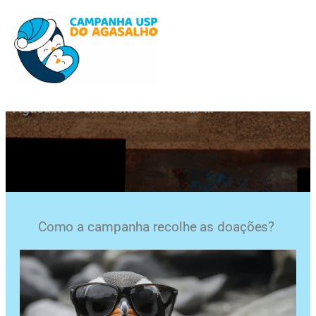
Campanha USP do Agasalho
Fundada em 2007, a Campanha USP do
Agasalho é uma extracurricular …
Como a campanha recolhe as doações?